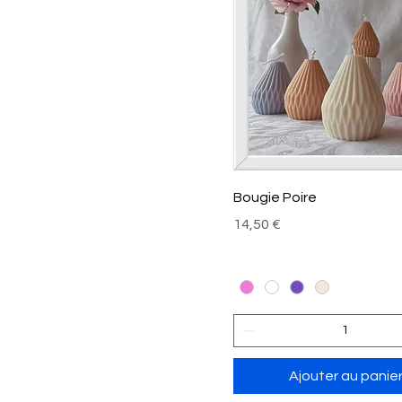
Bougie Poire
Prix
14,50 €
Ajouter au panie