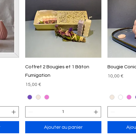
Coffret 2 Bougies et 1 Bâton
Bougie Coni
Fumigation
Prix
10,00 €
Prix
15,00 €
r
Ajouter au panier
Ajou