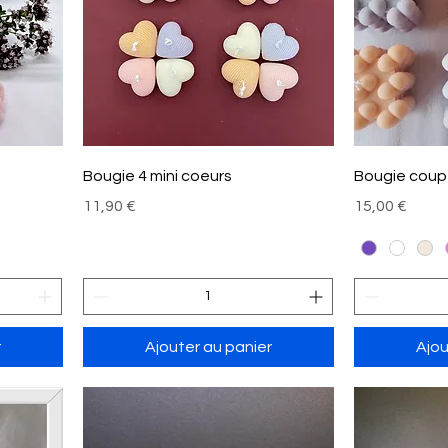
Bougie 4 mini coeurs
Bougie coup
Prix
Prix
11,90 €
15,00 €
r
Ajouter au panier
Ajou