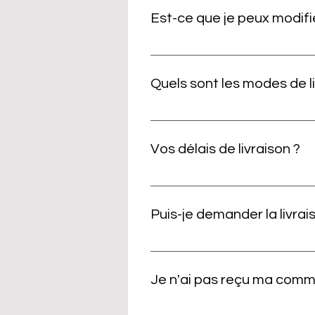
compte client, vous pouvez ret
Est-ce que je peux modif
commandes". Si vous avez passé 
client en utilisant la même adre
Après la validation de votre c
commande, veuillez nous contact
Quels sont les modes de l
été expédiée et vous souhaitez t
Les Produits sont livrés par les 
que vous avez sélectionné avant
Vos délais de livraison ?
point relais. MONDIAL RELAY : 4 
ouvrés, livraison à domicile.
Les commandes sont traitées dan
sont acheminés et livrés dans les 
Puis-je demander la livra
point relais. mondial Relay : 4 à 
livraison à domicile.
Oui, vous pouvez renseigner l'a
métropolitaine hors Corse, Mona
Je n'ai pas reçu ma com