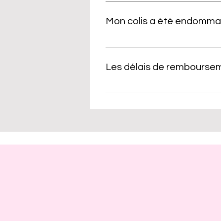
Vous pouvez suivre votre command
Mon colis a été endommagé
Vous devez refuser la livraison
transporteur le retour du colis
Les délais de rembourse
les photographies du colis ou d
lire nos Conditions Générales d
Une fois votre colis réceptionné
remboursement est effectué sous