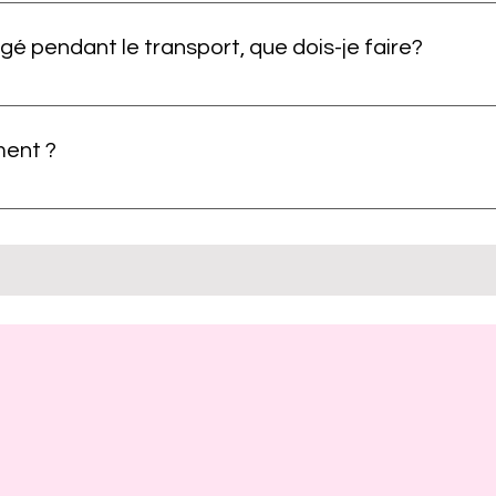
e en cliquant sur le lien envoyé dans l'e-mail de confirmatio
 pendant le transport, que dois-je faire?
 et/ou émettre une réserve. Prenez des photos du colis pour 
. Ensuite vous devez nous contacter par email à contact@fun
ment ?
es produits abîmés. Une fois le colis réceptionné, nous prend
e Ventes
, nous allons nous assurer que les conditions de retour ont é
 14 jours ouvrés sur la carte bleue utilisée lors du paiemen