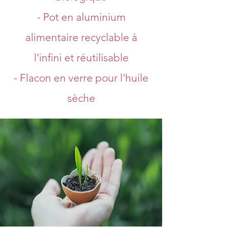
- Pot en aluminium
alimentaire recyclable à
l'infini et réutilisable
- Flacon en verre pour l'huile
sèche