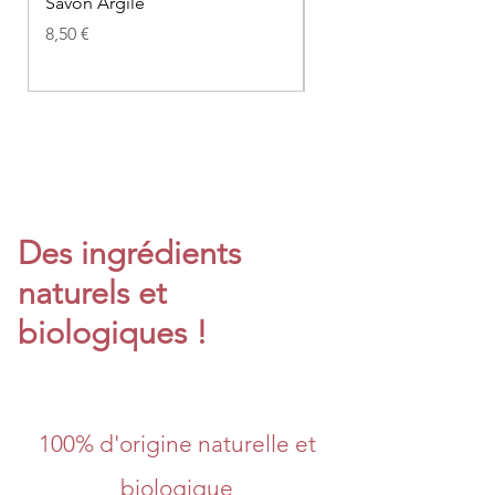
Savon Argile
Savon Charbon Actif
Prix
Prix
8,50 €
8,50 €
Des ingrédients
naturels et
biologiques !
100% d'origine naturelle et
biologique